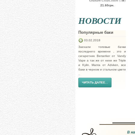
Graham CelluCotton (1м)
21.60грн.
НОВОСТИ
Популярные баки
03.02.2018
Заехали топовые бачки
последнего времени , это и
сигаретник Berserker от Vandy
Vape а так же от нихе же Triple
и Kylin. Manta от Advken, все
баки в черном и стальном цвете
..
ЧИТАТЬ ДАЛЕЕ...
В н