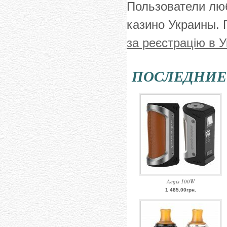
Пользователи люб
казино Украины. 
за реєстрацію в У
ПОСЛЕДНИЕ
Aegis 100W
1 485.00грн.