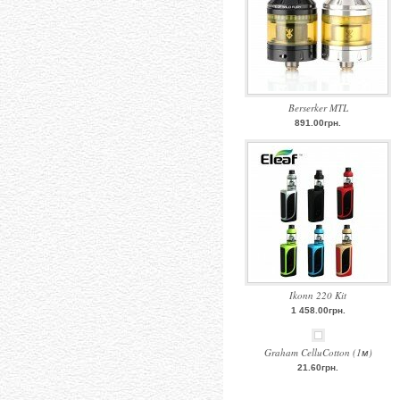
Berserker MTL
891.00грн.
Ikonn 220 Kit
1 458.00грн.
Graham CelluCotton (1м)
21.60грн.