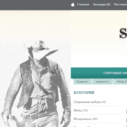
Главная
Закладки (0)
Постоян
СТАРТОВЫЕ Н
Главная
жидкости
Moliq 
КАТЕГОРИИ
Стартовые наборы (6)
Моды (29)
Испарители (80)