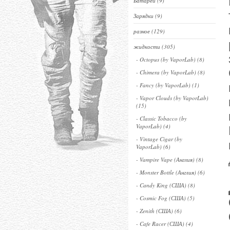
Батареи (9)
Зарядки (9)
разное (129)
жидкости (305)
- Octopus (by VaporLab) (8)
- Chimera (by VaporLab) (8)
- Fancy (by VaporLab) (1)
- Vapor Clouds (by VaporLab)
(15)
- Classic Tobacco (by
VaporLab) (4)
- Vintage Cigar (by
VaporLab) (6)
- Vampire Vape (Англия) (8)
- Monster Bottle (Англия) (6)
- Candy King (США) (8)
- Cosmic Fog (США) (5)
- Zenith (США) (6)
- Cafe Racer (США) (4)