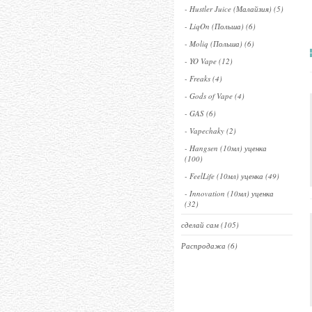
- Hustler Juice (Малайзия) (5)
- LiqOn (Польша) (6)
- Moliq (Польша) (6)
- YO Vape (12)
- Freaks (4)
- Gods of Vape (4)
- GAS (6)
- Vapechaky (2)
- Hangsen (10мл) уценка
(100)
- FeelLife (10мл) уценка (49)
- Innovation (10мл) уценка
(32)
сделай сам (105)
Распродажа (6)