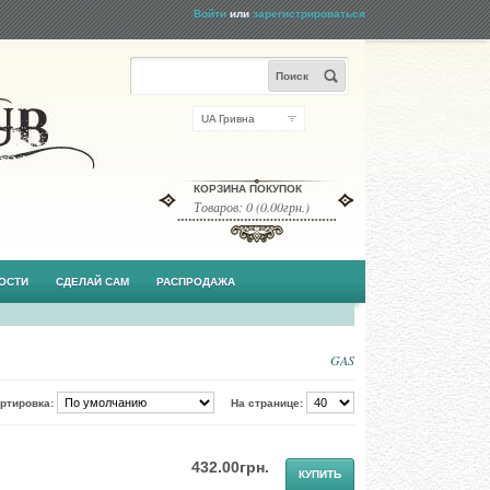
Войти
или
зарегистрироваться
Поиск
UA Гривна
КОРЗИНА ПОКУПОК
Товаров: 0 (0.00грн.)
ОСТИ
СДЕЛАЙ САМ
РАСПРОДАЖА
GAS
ртировка:
На странице:
432.00грн.