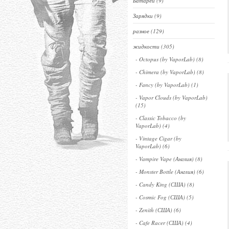
Батареи (9)
Зарядки (9)
разное (129)
жидкости (305)
- Octopus (by VaporLab) (8)
- Chimera (by VaporLab) (8)
- Fancy (by VaporLab) (1)
- Vapor Clouds (by VaporLab)
(15)
- Classic Tobacco (by
VaporLab) (4)
- Vintage Cigar (by
VaporLab) (6)
- Vampire Vape (Англия) (8)
- Monster Bottle (Англия) (6)
- Candy King (США) (8)
- Cosmic Fog (США) (5)
- Zenith (США) (6)
- Cafe Racer (США) (4)