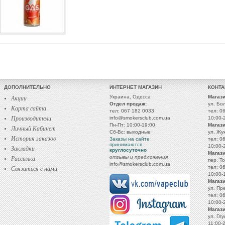
ДОПОЛНИТЕЛЬНО
ИНТЕРНЕТ МАГАЗИН
КОНТ
Акции
Украина, Одесса
Магази
Отдел продаж:
ул. Бо
Карта сайта
тел: 067 182 0033
тел: 0
Производители
info@smokersclub.com.ua
10:00-
Пн-Пт: 10:00-19:00
Магази
Личный Кабинет
Сб-Вс: выходные
ул. Жу
История заказов
Заказы на сайте
тел: 0
принимаются
10:00-
Закладки
круглосуточно
Магази
Рассылка
отзывы и предложения
пер. Т
info@smokersclub.com.ua
Связаться с нами
тел: 0
10:00-
Магази
ул. Пр
тел: 0
10:00-
Магаз
ул. Глу
11:00-