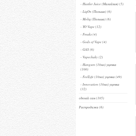
- Hustler Juice (Малайзия) (5)
- LiqOn (Польша) (6)
- Moliq (Польша) (6)
- YO Vape (12)
- Freaks (4)
- Gods of Vape (4)
- GAS (6)
- Vapechaky (2)
- Hangsen (10мл) уценка
(100)
- FeelLife (10мл) уценка (49)
- Innovation (10мл) уценка
(32)
сделай сам (105)
Распродажа (6)