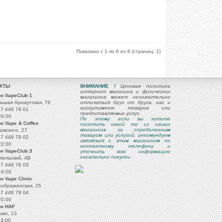
Показано с 1 по 6 из 6 (страниц: 1)
АКТЫ
ВНИМАНИЕ !
Ценовая политика
интернет магазина и физических
н VapeClub 1
магазинов может незначительно
льшая Арнаутская, 76
отличаться друг от друга, как и
ассортимент товаров или
67 448 78 01
предоставляемых услуг.
20:00
По этому если вы хотите
н Vape & Coffee
посетить какой то из наших
магазинов за определенным
ковского, 27
товаром или услугой, рекомундуем
67 448 78 02
связяться с этим магазином по
22:00
контактному телефону и
н VapeClub 3
уточнить всю информацию
касательно покупки.
опольский, 4B
67 448 78 03
16:00
н Vape Clinic
еображенская, 25
67 448 78 04
20:00
ин HAF
шко, 13
23:00