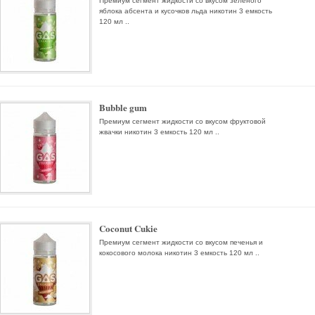
Премиум сегмент жидкости со вкусом зеленого
яблока абсента и кусочков льда никотин 3 емкость
120 мл ..
Bubble gum
Премиум сегмент жидкости со вкусом фруктовой
жвачки никотин 3 емкость 120 мл ..
Coconut Cukie
Премиум сегмент жидкости со вкусом печенья и
кокосового молока никотин 3 емкость 120 мл ..