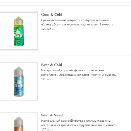
Gum & Cold
Премиум сегмент жидкости со вкусом зеленого
яблока абсента и кусочков льда никотин 3 емкость
120 мл ..
Sour & Cold
Натуральный сок грейпфрута с тропическим
коктейлем и леденящим холодом никотин 3 емкость
120 мл ..
Sour & Sweet
Натуральный сок грейпфрута с кислым и свежим
коктейлем из тропических фруктов никотин 3 емкость
120 мл ..