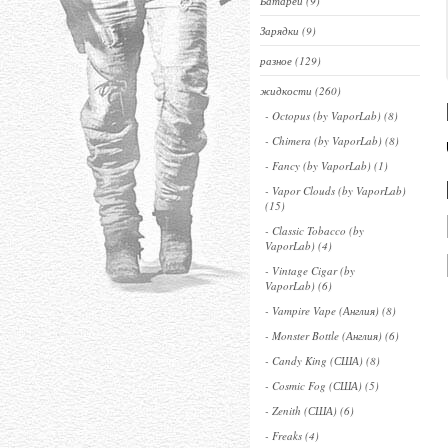
Батареи (9)
Зарядки (9)
разное (129)
жидкости (260)
- Octopus (by VaporLab) (8)
- Chimera (by VaporLab) (8)
- Fancy (by VaporLab) (1)
- Vapor Clouds (by VaporLab)
(15)
- Classic Tobacco (by
VaporLab) (4)
- Vintage Cigar (by
VaporLab) (6)
- Vampire Vape (Англия) (8)
- Monster Bottle (Англия) (6)
- Candy King (США) (8)
- Cosmic Fog (США) (5)
- Zenith (США) (6)
- Freaks (4)