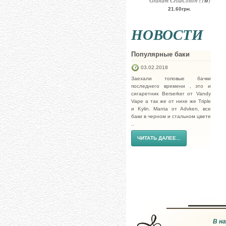
Graham CelluCotton (1м)
21.60грн.
НОВОСТИ
Популярные баки
03.02.2018
Заехали топовые бачки
последнего времени , это и
сигаретник Berserker от Vandy
Vape а так же от нихе же Triple
и Kylin. Manta от Advken, все
баки в черном и стальном цвете
..
ЧИТАТЬ ДАЛЕЕ...
В н