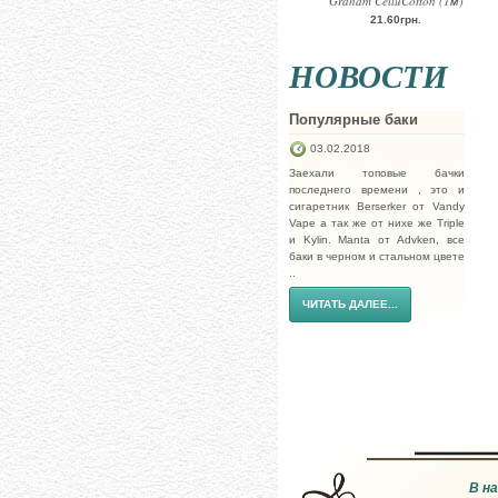
Graham CelluCotton (1м)
21.60грн.
НОВОСТИ
Популярные баки
03.02.2018
Заехали топовые бачки
последнего времени , это и
сигаретник Berserker от Vandy
Vape а так же от нихе же Triple
и Kylin. Manta от Advken, все
баки в черном и стальном цвете
..
ЧИТАТЬ ДАЛЕЕ...
В н