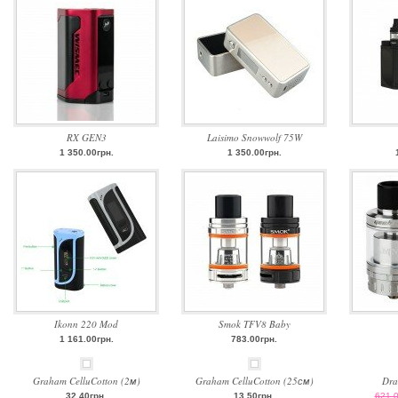
RX GEN3
Laisimo Snowwolf 75W
1 350.00грн.
1 350.00грн.
Ikonn 220 Mod
Smok TFV8 Baby
1 161.00грн.
783.00грн.
Graham CelluCotton (2м)
Graham CelluCotton (25см)
Dra
32.40грн.
13.50грн.
621.0