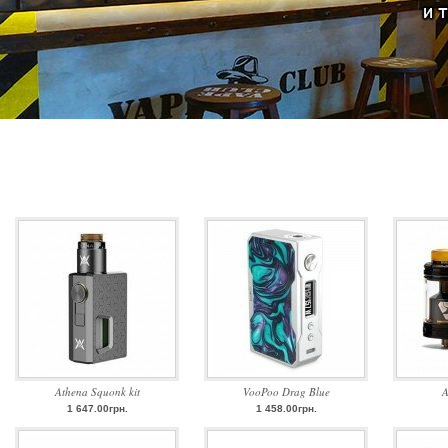
Athena Squonk kit
VooPoo Drag Blue
A
1 647.00грн.
1 458.00грн.