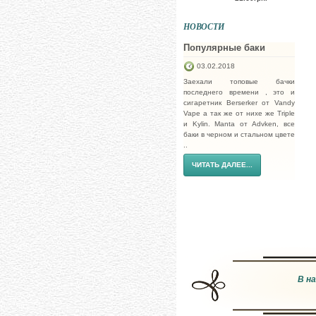
НОВОСТИ
Популярные баки
03.02.2018
Заехали топовые бачки
последнего времени , это и
сигаретник Berserker от Vandy
Vape а так же от нихе же Triple
и Kylin. Manta от Advken, все
баки в черном и стальном цвете
..
ЧИТАТЬ ДАЛЕЕ...
В н