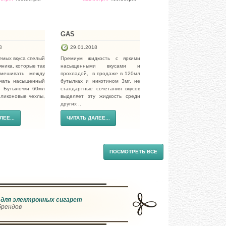
GAS
8
29.01.2018
емых вкуса спелый
Премиум жидкость с яркими
ника, которые так
насыщенными вкусами и
мешивать между
прохладой, в продаже в 120мл
учать насыщенный
бутылках и никотином 3мг, не
. Бутылочки 60мл
стандартные сочетания вкусов
иликоновые чехлы,
выделяет эту жидкость среди
других ..
ЛЕЕ...
ЧИТАТЬ ДАЛЕЕ...
ПОСМОТРЕТЬ ВСЕ
для электронных сигарет
брендов