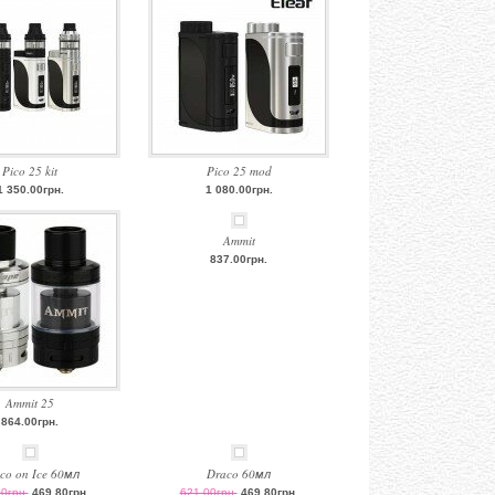
Pico 25 kit
Pico 25 mod
1 350.00грн.
1 080.00грн.
Ammit
837.00грн.
Ammit 25
864.00грн.
co on Ice 60мл
Draco 60мл
0грн.
469.80грн.
621.00грн.
469.80грн.