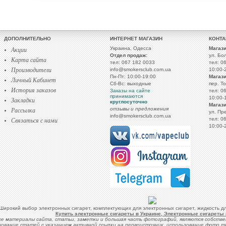
ДОПОЛНИТЕЛЬНО
ИНТЕРНЕТ МАГАЗИН
КОНТ
Акции
Украина, Одесса
Магази
Отдел продаж:
ул. Бо
Карта сайта
тел: 067 182 0033
тел: 0
Производители
info@smokersclub.com.ua
10:00-
Пн-Пт: 10:00-19:00
Магази
Личный Кабинет
Сб-Вс: выходные
пер. Т
История заказов
Заказы на сайте
тел: 0
принимаются
10:00-
Закладки
круглосуточно
Магази
Рассылка
отзывы и предложения
ул. Пр
info@smokersclub.com.ua
Связаться с нами
тел: 0
10:00-
Широкий выбор электронных сигарет, комплектующих для электронных сигарет, жидкость дл
Купить электронные сигареты в Украине, Электронные сигареты
се материалы сайта, статьи, заметки и большая часть фотографий, являются собстве
ование статей с указанием активной ссылки на первоисточник, использование фото т