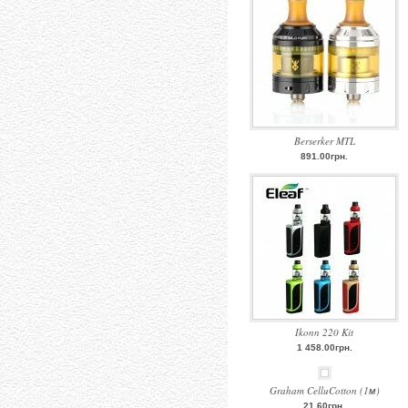
Berserker MTL
891.00грн.
Ikonn 220 Kit
1 458.00грн.
Graham CelluCotton (1м)
21.60грн.