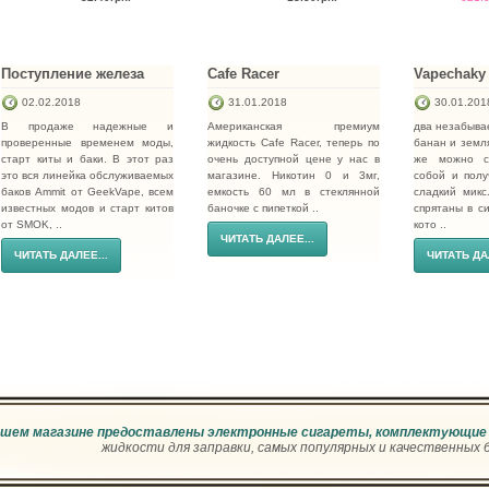
Поступление железа
Cafe Racer
Vapechaky
02.02.2018
31.01.2018
30.01.201
В продаже надежные и
Американская премиум
два незабыва
проверенные временем моды,
жидкость Cafe Racer, теперь по
банан и земля
старт киты и баки. В этот раз
очень доступной цене у нас в
же можно с
это вся линейка обслуживаемых
магазине. Никотин 0 и 3мг,
собой и пол
баков Ammit от GeekVape, всем
емкость 60 мл в стеклянной
сладкий микс
известных модов и старт китов
баночке с пипеткой ..
спрятаны в с
от SMOK, ..
кото ..
ЧИТАТЬ ДАЛЕЕ...
ЧИТАТЬ ДАЛЕЕ...
ЧИТАТЬ ДА
ашем магазине предоставлены электронные сигареты, комплектующие 
жидкости для заправки, самых популярных и качественных 