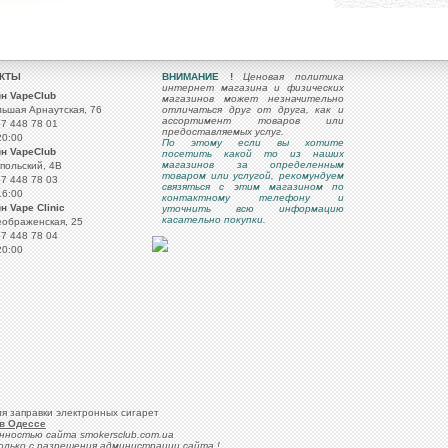
АКТЫ
ВНИМАНИЕ !
Ценовая политика
интернет магазина и физических
н VapeClub
магазинов может незначительно
льшая Арнаутская, 76
отличаться друг от друга, как и
ассортимент товаров или
67 448 78 01
предоставляемых услуг.
20:00
По этому если вы хотите
н VapeClub
посетить какой то из наших
магазинов за определенным
опольский, 4B
товаром или услугой, рекомундуем
67 448 78 03
связяться с этим магазином по
16:00
контактному телефону и
н Vape Clinic
уточнить всю информацию
касательно покупки.
еображенская, 25
67 448 78 04
20:00
я заправки электронных сигарет
 в Одессе
нностью сайта smokersclub.com.ua
олько с разрешения администрации сайта !