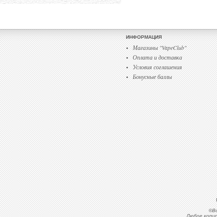
ИНФОРМАЦИЯ
Магазины "VapeClub"
Оплата и доставка
Условия соглашения
Бонусные баллы
©
В
Любое копир