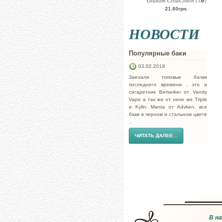
Graham CelluCotton (1м)
21.60грн.
НОВОСТИ
Популярные баки
03.02.2018
Заехали топовые бачки
последнего времени , это и
сигаретник Berserker от Vandy
Vape а так же от нихе же Triple
и Kylin. Manta от Advken, все
баки в черном и стальном цвете
..
ЧИТАТЬ ДАЛЕЕ...
В н