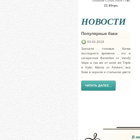
Graham CelluCotton (1м)
21.60грн.
НОВОСТИ
Популярные баки
03.02.2018
Заехали топовые бачки
последнего времени , это и
сигаретник Berserker от Vandy
Vape а так же от нихе же Triple
и Kylin. Manta от Advken, все
баки в черном и стальном цвете
..
ЧИТАТЬ ДАЛЕЕ...
В н